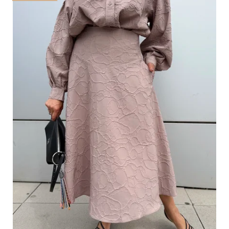
HLEDAT
D
O
P
O
R
U
Č
U
J
E
M
E