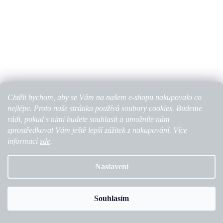
Chtěli bychom, aby se Vám na našem e-shopu nakupovalo co
nejlépe. Proto naše stránka používá soubory cookies. Budeme
rádi, pokud s nimi budete souhlasit a umožníte nám
zprostředkovat Vám ještě lepší zážitek z nakupování. Více
informací
zde
.
ŠATY MARRON
Nastavení
3 790 Kč
Souhlasím
NOVINKA