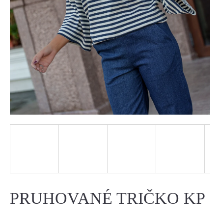
J
E
T
E
N
A
J
Í
T
?
PRUHOVANÉ TRIČKO KP