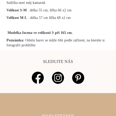
Sušička není můj kamarád.
Velikost S-M
: délka 55 cm, šířka 66 x2 cm
Velikost M-L
: délka 57 cm šířka 68 x2 cm
Modelka focena ve velikosti S při 165 cm.
Poznámka:
Odstín barev se může lišit podle zařízení, na kterém si
fotografii prohlížíte
SLEDUJTE NÁS
Z
MAPA STRÁNEK