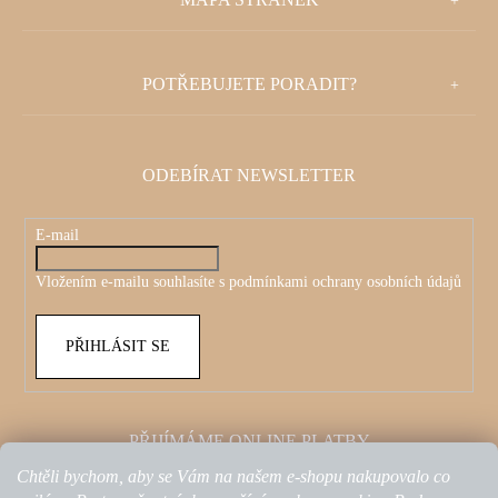
Á
P
POTŘEBUJETE PORADIT?
A
T
ODEBÍRAT NEWSLETTER
Í
E-mail
Vložením e-mailu souhlasíte s
podmínkami ochrany osobních údajů
PŘIHLÁSIT SE
PŘIJÍMÁME ONLINE PLATBY
Chtěli bychom, aby se Vám na našem e-shopu nakupovalo co