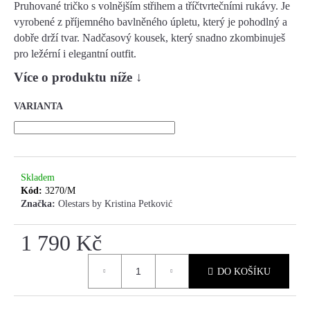
Pruhované tričko s volnějším střihem a tříčtvrtečními rukávy. Je
vyrobené z příjemného bavlněného úpletu, který je pohodlný a
HLEDAT
dobře drží tvar. Nadčasový kousek, který snadno zkombinuješ
pro ležérní i elegantní outfit.
Více o produktu níže
↓
D
VARIANTA
O
P
O
R
U
Skladem
Č
Kód:
3270/M
U
Značka:
Olestars by Kristina Petković
J
E
1 790 Kč
M
Měrná
E
DO KOŠÍKU
cena: