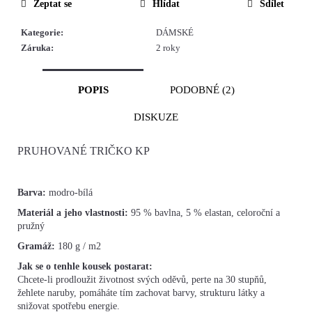
Zeptat se
Hlídat
Sdílet
Kategorie
:
DÁMSKÉ
Záruka
:
2 roky
POPIS
PODOBNÉ (2)
DISKUZE
PRUHOVANÉ TRIČKO KP
Barva:
modro-bílá
Materiál a jeho vlastnosti:
95 % bavlna, 5 % elastan
, celoroční a
pružný
Gramáž:
180 g / m2
Jak se o tenhle kousek postarat:
Chcete-li prodloužit životnost svých oděvů, perte na 30 stupňů,
žehlete naruby, pomáháte tím zachovat barvy, strukturu látky a
snižovat spotřebu energie.