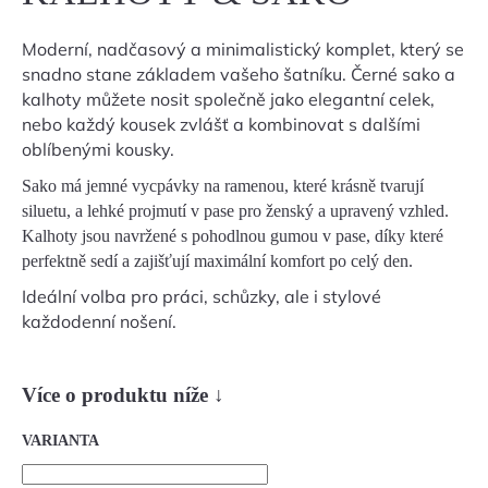
Moderní, nadčasový a minimalistický komplet, který se
HLEDAT
snadno stane základem vašeho šatníku. Černé sako a
kalhoty můžete nosit společně jako elegantní celek,
nebo každý kousek zvlášť a kombinovat s dalšími
oblíbenými kousky.
D
O
Sako má jemné vycpávky na ramenou, které krásně tvarují
P
siluetu, a lehké projmutí v pase pro ženský a upravený vzhled.
O
Kalhoty jsou navržené s pohodlnou gumou v pase, díky které
R
perfektně sedí a zajišťují maximální komfort po celý den.
U
Č
Ideální volba pro práci, schůzky, ale i stylové
U
každodenní nošení.
J
E
M
Více o produktu níže
↓
E
VARIANTA