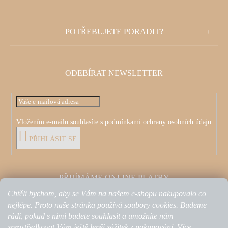
Á
P
POTŘEBUJETE PORADIT?
A
T
ODEBÍRAT NEWSLETTER
Í
Vložením e-mailu souhlasíte s
podmínkami ochrany osobních údajů
PŘIHLÁSIT SE
PŘIJÍMÁME ONLINE PLATBY
Chtěli bychom, aby se Vám na našem e-shopu nakupovalo co
nejlépe. Proto naše stránka používá soubory cookies. Budeme
rádi, pokud s nimi budete souhlasit a umožníte nám
zprostředkovat Vám ještě lepší zážitek z nakupování. Více