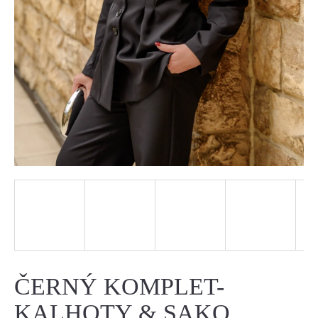
J
E
T
E
N
A
J
Í
T
?
ČERNÝ KOMPLET-
KALHOTY & SAKO