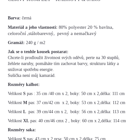
Barva:
černá
% polyester 20 % bavlna,
Materiál a jeho vlastnosti:
80
celoroční ,stálobarevný, pevný a nemačkavý
Gramáž:
240 g / m2
Jak se o tenhle kousek postarat:
Chcete-li prodloužit životnost svých oděvů, perte na 30 stupňů,
žehlete naruby, pomáháte tím zachovat barvy, strukturu látky a
snižovat spotřebu energie.
Sušička není můj kamarád.
Rozměry kalhot:
Velikost
S
pas : 35 cm /40 cm x 2, boky: 50 cm x 2,délka: 111 cm
Velikost
M
pas: 37 cm/42 cm x 2, boky: 53 cm x 2,délka: 112 cm
Velikost
L
pas: 39 cm/44 cm x 2, boky: 56 cm x 2,délka: 113 cm
Velikost
XL
pas: 40 cm/46 cmx 2 , boky: 60 cm x 2,délka: 114 cm
Rozměry saka:
Velikost
S
pas: 43 cm x 2,prsa: 50 cm x 2,délka: 75 cm