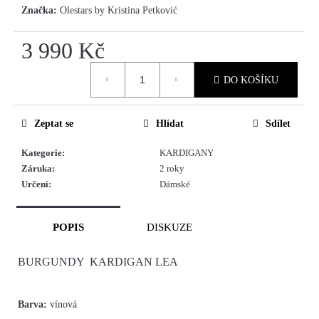
Značka:
Olestars by Kristina Petković
3 990 Kč
Měrná
DO KOŠÍKU
cena:
Zeptat se
Hlídat
Sdílet
Kategorie
:
KARDIGANY
Záruka
:
2 roky
Určení
:
Dámské
POPIS
DISKUZE
BURGUNDY KARDIGAN LEA
Barva:
vínová