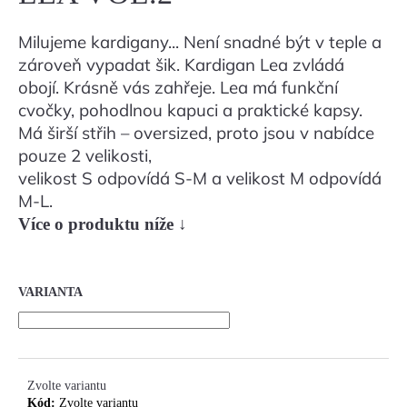
Milujeme kardigany... Není snadné být v teple a
HLEDAT
zároveň vypadat šik. Kardigan Lea zvládá
obojí. Krásně vás zahřeje. Lea má funkční
cvočky, pohodlnou kapuci a praktické kapsy.
D
Má širší střih – oversized, proto jsou v nabídce
O
pouze 2 velikosti,
P
velikost S odpovídá S-M a velikost M odpovídá
O
M-L.
R
Více o produktu níže ↓
U
Č
U
J
VARIANTA
E
M
E
Zvolte variantu
Kód:
Zvolte variantu