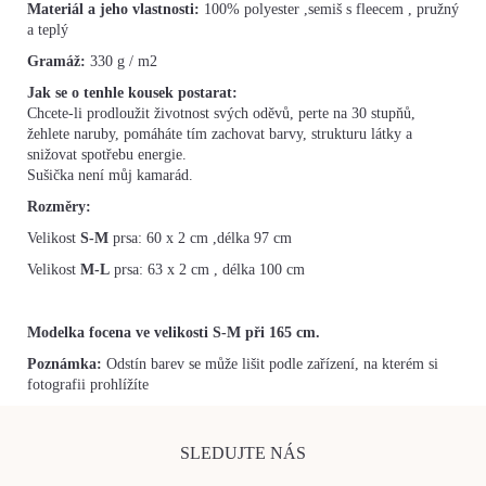
Materiál a jeho vlastnosti:
100% polyester ,semiš s fleecem , pružný
a teplý
Gramáž:
330
g / m2
Jak se o tenhle kousek postarat:
Chcete-li prodloužit životnost svých oděvů, perte na 30 stupňů,
žehlete naruby, pomáháte tím zachovat barvy, strukturu látky a
snižovat spotřebu energie.
Sušička není můj kamarád.
Rozměry:
Velikost
S-M
prsa: 60 x 2 cm ,délka 97 cm
Velikost
M-L
prsa: 63 x 2 cm , délka 100 cm
Modelka focena ve velikosti S-M při 165 cm.
Poznámka:
Odstín barev se může lišit podle zařízení, na kterém si
fotografii prohlížíte
SLEDUJTE NÁS