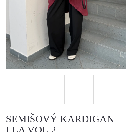
J
E
T
E
N
A
J
Í
T
?
SEMIŠOVÝ KARDIGAN
LEA VOL.2