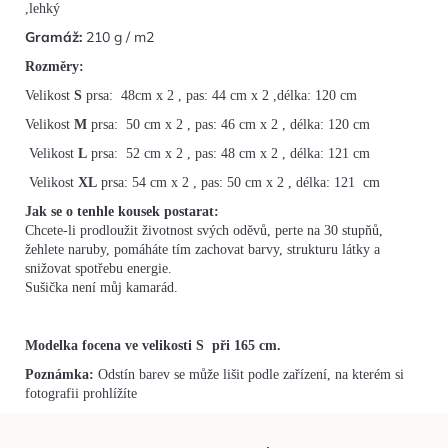
,lehký
Gramáž:
210 g / m2
Rozměry:
Velikost
S
prsa: 48cm x 2 , pas: 44 cm x 2 ,délka: 120 cm
Velikost
M
prsa: 50 cm x 2 , pas: 46 cm x 2 , délka: 120 cm
Velikost
L
prsa: 52 cm x 2 , pas: 48 cm x 2 , délka: 121 cm
Velikost
XL
prsa: 54 cm x 2 , pas: 50 cm x 2 , délka: 121 cm
Jak se o tenhle kousek postarat:
Chcete-li prodloužit životnost svých oděvů, perte na 30 stupňů,
žehlete naruby, pomáháte tím zachovat barvy, strukturu látky a
snižovat spotřebu energie.
Sušička není můj kamarád.
Modelka focena ve velikosti S při 165 cm.
Poznámka:
Odstín barev se může lišit podle zařízení, na kterém si
fotografii prohlížíte