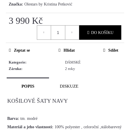
Značka:
Olestars by Kristina Petković
3 990 Kč
Měrná
DO KOŠÍKU
cena:
Zeptat se
Hlídat
Sdílet
Kategorie
:
DÁMSKÉ
Záruka
:
2 roky
POPIS
DISKUZE
KOŠILOVÉ ŠATY NAVY
Barva:
tm. modré
Materiál a jeho vlastnosti:
100%
polyester , celoroční ,stálobarevný