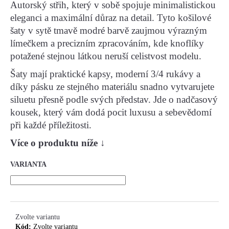
Autorský střih, který v sobě spojuje minimalistickou
eleganci a maximální důraz na detail. Tyto košilové
HLEDAT
šaty v sytě tmavě modré barvě zaujmou výrazným
límečkem a precizním zpracováním, kde knoflíky
potažené stejnou látkou neruší celistvost modelu.
D
Šaty mají praktické kapsy, moderní 3/4 rukávy a
O
díky pásku ze stejného materiálu snadno vytvarujete
P
siluetu přesně podle svých představ. Jde o nadčasový
O
kousek, který vám dodá pocit luxusu a sebevědomí
R
při každé příležitosti.
U
Č
Více o produktu níže
↓
U
J
VARIANTA
E
M
E
Zvolte variantu
Kód:
Zvolte variantu