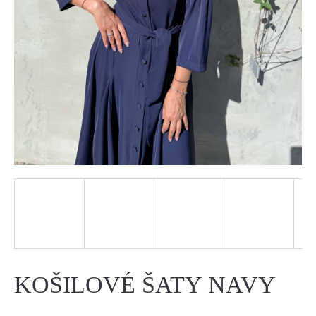
J
E
T
E
N
A
J
Í
T
?
KOŠILOVÉ ŠATY NAVY