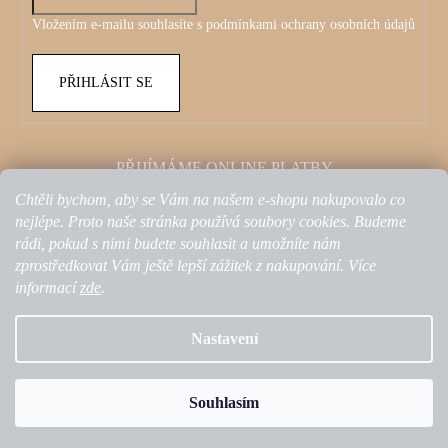
Vložením e-mailu souhlasíte s
podmínkami ochrany osobních údajů
PŘIHLÁSIT SE
PŘIJÍMÁME ONLINE PLATBY
Chtěli bychom, aby se Vám na našem e-shopu nakupovalo co
nejlépe. Proto naše stránka používá soubory cookies. Budeme
rádi, pokud s nimi budete souhlasit a umožníte nám
zprostředkovat Vám ještě lepší zážitek z nakupování. Více
informací
zde
.
Nastavení
Nakódovalo
Remedio Digital
|
Vytvořil Shoptet
Souhlasím
Copyright 2026
Olestars by Kristina Petkovic
. Všechna práva
vyhrazena.
Upravit nastavení cookies