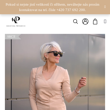
K
Přejít
Pokud si nejste jistí velikostí či střihem, neváhejte nás prosím
na
kontaktovat na tel. čísle +420 737 692 200.
O
obsah
Zpět
Zpět
Hledat
Nákupn
M
Š
Přihlášení
C
košík
Í
AKCE
O
K
P
O
T
Ř
E
B
U