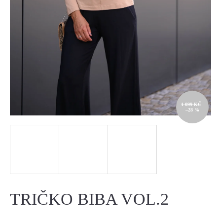
J
E
T
E
N
A
1 099 KČ
–28 %
J
Í
T
?
TRIČKO BIBA VOL.2