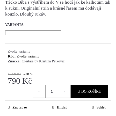
Tričko Biba s výstřihem do V se hodí jak ke kalhotům tak
k sukni. Originální střih a krásné řasení mu dodávají
HLEDAT
kouzlo. Dlouhý rukáv.
VARIANTA
D
O
P
Zvolte variantu
O
Kód:
Zvolte variantu
R
Značka:
Olestars by Kristina Petković
U
Č
1 099 Kč
–28 %
U
790 Kč
J
E
Měrná
DO KOŠÍKU
M
cena:
E
Zeptat se
Hlídat
Sdílet