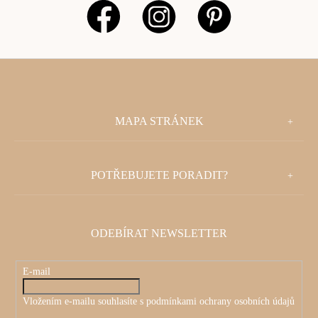
Z
MAPA STRÁNEK
Á
P
POTŘEBUJETE PORADIT?
A
T
ODEBÍRAT NEWSLETTER
Í
E-mail
Vložením e-mailu souhlasíte s
podmínkami ochrany osobních údajů