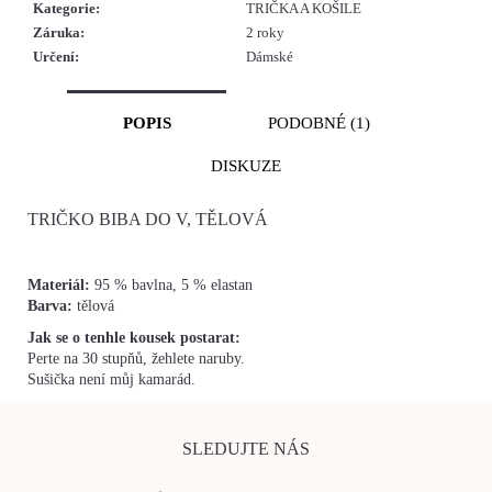
Kategorie
:
TRIČKA A KOŠILE
Záruka
:
2 roky
Určení
:
Dámské
POPIS
PODOBNÉ (1)
DISKUZE
TRIČKO BIBA DO V, TĚLOVÁ
Materiál:
95 % bavlna, 5 % elastan
Barva:
tělová
Jak se o tenhle kousek postarat:
Perte na 30 stupňů, žehlete naruby.
Sušička není můj kamarád.
SLEDUJTE NÁS