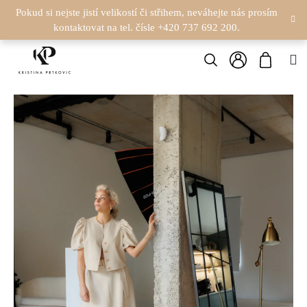
K
Přejít
Pokud si nejste jistí velikostí či střihem, neváhejte nás prosím
na
kontaktovat na tel. čísle +420 737 692 200.
O
obsah
Zpět
Zpět
Hledat
Nákupn
M
Š
Přihlášení
C
košík
Í
O
K
P
O
T
Ř
E
B
U