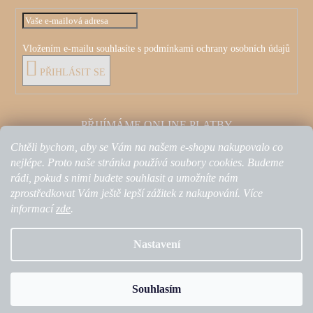
Vložením e-mailu souhlasíte s
podmínkami ochrany osobních údajů
PŘIHLÁSIT SE
PŘIJÍMÁME ONLINE PLATBY
Chtěli bychom, aby se Vám na našem e-shopu nakupovalo co
nejlépe. Proto naše stránka používá soubory cookies. Budeme
rádi, pokud s nimi budete souhlasit a umožníte nám
zprostředkovat Vám ještě lepší zážitek z nakupování. Více
informací
zde
.
Nastavení
Nakódovalo
Remedio Digital
|
Vytvořil Shoptet
Souhlasím
Copyright 2026
Olestars by Kristina Petkovic
. Všechna práva
vyhrazena.
Upravit nastavení cookies