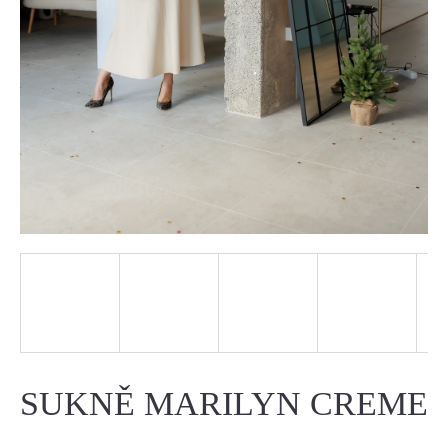
J
E
T
E
N
A
J
Í
T
?
SUKNĚ MARILYN CREME