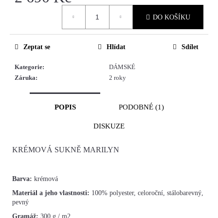
Měrná
DO KOŠÍKU
cena:
Zeptat se
Hlídat
Sdílet
Kategorie
:
DÁMSKÉ
Záruka
:
2 roky
POPIS
PODOBNÉ (1)
DISKUZE
KRÉMOVÁ SUKNĚ MARILYN
Barva:
krémová
Materiál a jeho vlastnosti:
100% polyester, celoroční, stálobarevný,
pevný
Gramáž:
300 g / m2