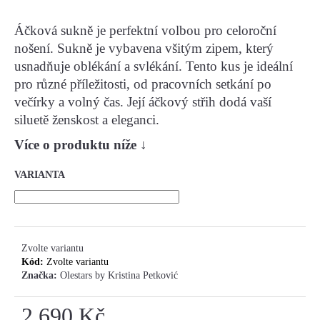
Áčková sukně je perfektní volbou pro celoroční
HLEDAT
nošení. Sukně je vybavena všitým zipem, který
usnadňuje oblékání a svlékání. Tento kus je ideální
pro různé příležitosti, od pracovních setkání po
D
večírky a volný čas. Její áčkový střih dodá vaší
O
siluetě ženskost a eleganci.
P
Více o produktu níže
↓
O
R
VARIANTA
U
Č
U
J
E
Zvolte variantu
M
Kód:
Zvolte variantu
E
Značka:
Olestars by Kristina Petković
2 690 Kč