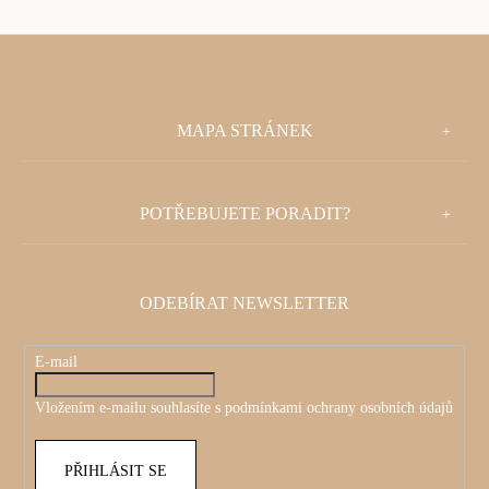
Z
MAPA STRÁNEK
Á
P
POTŘEBUJETE PORADIT?
A
T
ODEBÍRAT NEWSLETTER
Í
E-mail
Vložením e-mailu souhlasíte s
podmínkami ochrany osobních údajů
PŘIHLÁSIT SE