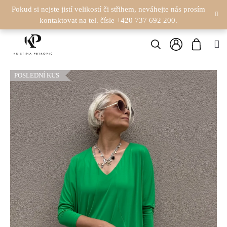
K
Přejít
Pokud si nejste jistí velikostí či střihem, neváhejte nás prosím
na
kontaktovat na tel. čísle +420 737 692 200.
O
obsah
Zpět
Zpět
Hledat
Nákupn
M
Š
Přihlášení
C
košík
Í
POSLEDNÍ KUS
O
K
P
O
T
Ř
E
B
U