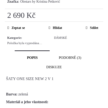
Značka:
Olestars by Kristina Petković
2 690 Kč
Měrná
cena:
Zeptat se
Hlídat
Sdílet
Kategorie
:
DÁMSKÉ
Položka byla vyprodána…
POPIS
PODOBNÉ (3)
DISKUZE
ŠATY ONE SIZE NEW 2 V 1
Barva:
zelená
Materiál a jeho vlastnosti: