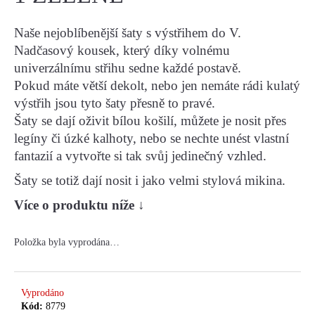
Naše nejoblíbenější šaty s výstřihem do V.
HLEDAT
Nadčasový kousek, který díky volnému
univerzálnímu střihu sedne každé postavě.
Pokud máte větší dekolt, nebo jen nemáte rádi kulatý
D
výstřih jsou tyto šaty přesně to pravé.
O
Šaty se dají oživit bílou košilí, můžete je nosit přes
P
legíny či úzké kalhoty, nebo se nechte unést vlastní
O
fantazií a vytvořte si tak svůj jedinečný vzhled.
R
U
Šaty se totiž dají nosit i jako velmi stylová mikina.
Č
Více o produktu níže
↓
U
J
E
Položka byla vyprodána…
M
E
Vyprodáno
Kód:
8779