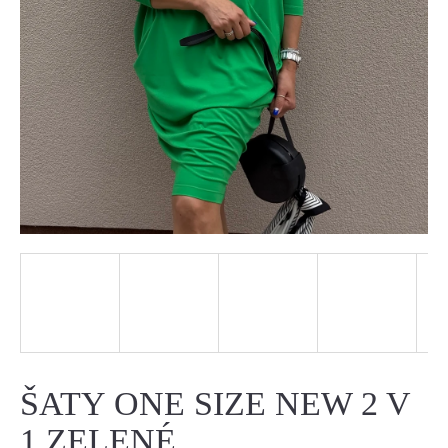
J
E
T
E
N
A
J
Í
T
?
ŠATY ONE SIZE NEW 2 V
1 ZELENÉ