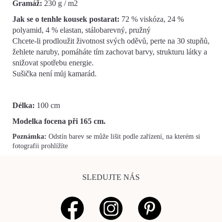
Gramáž:
230 g / m2
Jak se o tenhle kousek postarat:
72 % viskóza, 24 %
polyamid, 4 % elastan, stálobarevný, pružný
Chcete-li prodloužit životnost svých oděvů, perte na 30 stupňů,
žehlete naruby, pomáháte tím zachovat barvy, strukturu látky a
snižovat spotřebu energie.
Sušička není můj kamarád.
Délka:
100
cm
Modelka focena při 165 cm.
Poznámka:
Odstín barev se může lišit podle zařízení, na kterém si
fotografii prohlížíte
SLEDUJTE NÁS