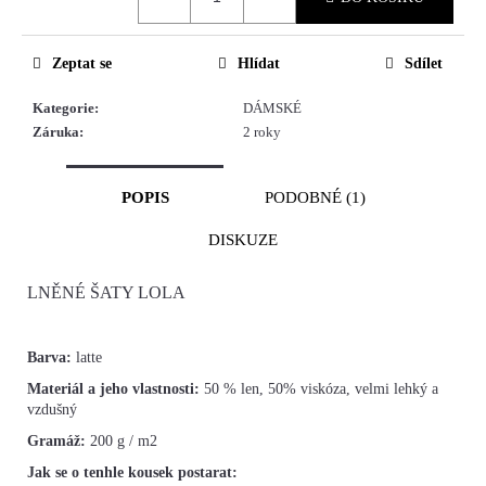
Zeptat se
Hlídat
Sdílet
Kategorie
:
DÁMSKÉ
Záruka
:
2 roky
POPIS
PODOBNÉ (1)
DISKUZE
LNĚNÉ ŠATY LOLA
Barva:
latte
Materiál a jeho vlastnosti:
50 % len, 50% viskóza, velmi lehký a
vzdušný
Gramáž:
200 g / m2
Jak se o tenhle kousek postarat: