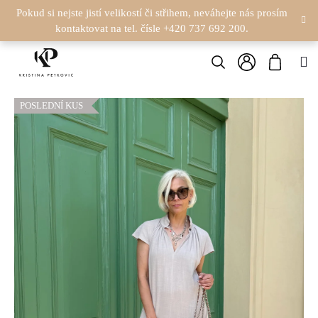
K
Přejít
Pokud si nejste jistí velikostí či střihem, neváhejte nás prosím
na
kontaktovat na tel. čísle +420 737 692 200.
O
obsah
Zpět
Zpět
Hledat
Nákupn
M
Š
Přihlášení
C
košík
Í
POSLEDNÍ KUS
O
K
P
O
T
Ř
E
B
U