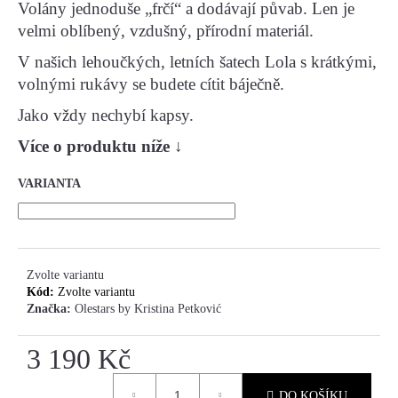
Volány jednoduše „frčí“ a dodávají půvab. Len je
velmi oblíbený, vzdušný, přírodní materiál.
HLEDAT
V našich lehoučkých, letních šatech Lola s krátkými,
volnými rukávy se budete cítit báječně.
Jako vždy nechybí kapsy.
D
O
Více o produktu níže
↓
P
O
VARIANTA
R
U
Č
U
Zvolte variantu
J
Kód:
Zvolte variantu
E
Značka:
Olestars by Kristina Petković
M
E
3 190 Kč
Měrná
DO KOŠÍKU
cena: