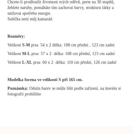
Chcete-li prodloužit životnost svých oděvů, perte na 30 stupňů,
žehlete naruby, pomáháte tím zachovat barvy, strukturu látky a
snižovat spotřebu energie.
Sušička není můj kamarád.
Rozměry:
Velikost
S-M
prsa: 54 x 2 délka: 108 cm přední , 123 cm zadní
Velikost
M-L
prsa: 57 x 2 délka: 108 cm přední, 123 cm zadní
Velikost
L-XL
prsa: 60 x 2 délka: 110 cm přední, 126 cm zadní
Modelka focena ve velikosti S při 165 cm.
Poznámka:
Odstín barev se může lišit podle zařízení, na kterém si
fotografii prohlížíte