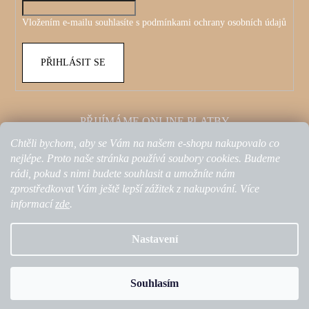
Vložením e-mailu souhlasíte s
podmínkami ochrany osobních údajů
PŘIHLÁSIT SE
PŘIJÍMÁME ONLINE PLATBY
Chtěli bychom, aby se Vám na našem e-shopu nakupovalo co
nejlépe. Proto naše stránka používá soubory cookies. Budeme
rádi, pokud s nimi budete souhlasit a umožníte nám
zprostředkovat Vám ještě lepší zážitek z nakupování. Více
informací
zde
.
Nastavení
Nakódovalo
Remedio Digital
|
Vytvořil Shoptet
Souhlasím
Copyright 2026
Olestars by Kristina Petkovic
. Všechna práva
vyhrazena.
Upravit nastavení cookies