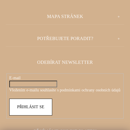
Z
MAPA STRÁNEK
Á
P
POTŘEBUJETE PORADIT?
A
T
ODEBÍRAT NEWSLETTER
Í
E-mail
Vložením e-mailu souhlasíte s
podmínkami ochrany osobních údajů
PŘIHLÁSIT SE