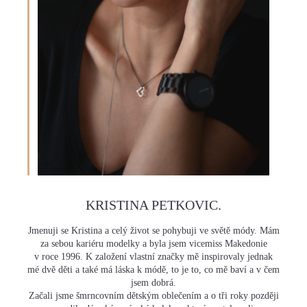
J
E
T
E
N
A
J
Í
KRISTINA PETKOVIC.
T
Jmenuji se Kristina a celý život se pohybuji ve světě módy. Mám
za sebou kariéru modelky a byla jsem vicemiss Makedonie
?
v roce 1996. K založení vlastní značky mě inspirovaly jednak
mé dvě děti a také má láska k módě, to je to, co mě baví a v čem
jsem dobrá.
Začali jsme šmrncovním dětským oblečením a o tři roky později