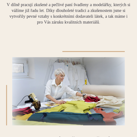
V dílně pracují zkušené a pečlivé paní švadleny a modelářky, kterých si
vážíme již řadu let. Díky dlouholeté tradici a zkušenostem jsme si
vytvořily pevné vztahy s konkrétními dodavateli látek, a tak máme i
pro Vás záruku kvalitních materiálů.