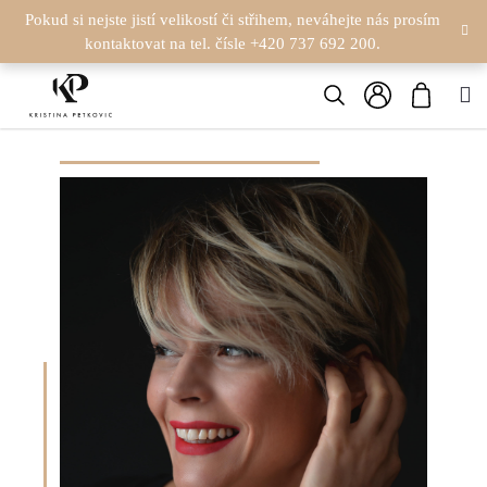
K
Přejít
Pokud si nejste jistí velikostí či střihem, neváhejte nás prosím
na
kontaktovat na tel. čísle +420 737 692 200.
O
obsah
Zpět
Zpět
Hledat
Nákupn
M
Š
Přihlášení
C
košík
Í
O
K
P
O
T
Ř
E
B
U