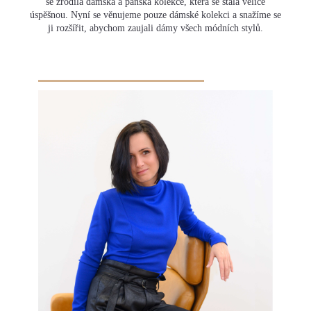
se zrodila dámská a pánská kolekce, která se stala velice
úspěšnou. Nyní se věnujeme pouze dámské kolekci a snažíme se
ji rozšířit, abychom zaujali dámy všech módních stylů.
HLEDAT
D
O
P
O
R
U
Č
U
J
E
M
E