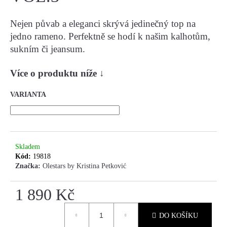
Nejen půvab a eleganci skrývá jedinečný top na
HLEDAT
jedno rameno. Perfektně se hodí k našim kalhotům,
sukním či jeansum.
D
Více o produktu níže
↓
O
P
VARIANTA
O
R
U
Č
U
Skladem
Kód:
19818
J
Značka:
Olestars by Kristina Petković
E
M
1 890 Kč
E
Měrná
DO KOŠÍKU
cena: