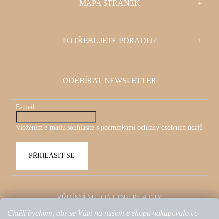
MAPA STRÁNEK
Á
P
POTŘEBUJETE PORADIT?
A
T
ODEBÍRAT NEWSLETTER
Í
E-mail
Vložením e-mailu souhlasíte s
podmínkami ochrany osobních údajů
PŘIHLÁSIT SE
PŘIJÍMÁME ONLINE PLATBY
Chtěli bychom, aby se Vám na našem e-shopu nakupovalo co