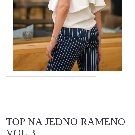
J
E
T
E
N
A
J
Í
T
?
TOP NA JEDNO RAMENO
VOL.3