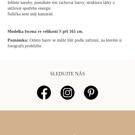
žehlete naruby, pomáháte tím zachovat barvy, strukturu látky a
snižovat spotřebu energie.
Sušička není můj kamarád.
Modelka focena ve velikosti S při 165 cm.
Poznámka:
Odstín barev se může lišit podle zařízení, na kterém si
fotografii prohlížíte
SLEDUJTE NÁS
Z