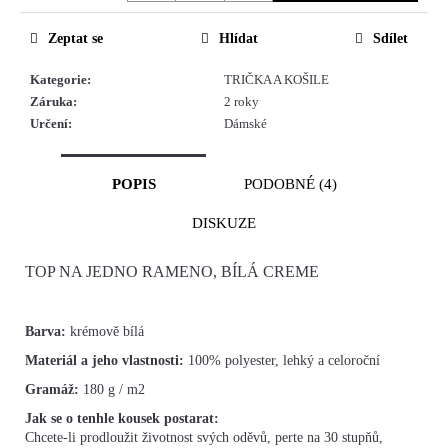
Zeptat se
Hlídat
Sdílet
Kategorie
:
TRIČKA A KOŠILE
Záruka
:
2 roky
Určení
:
Dámské
POPIS
PODOBNÉ (4)
DISKUZE
TOP NA JEDNO RAMENO, BÍLÁ CREME
Barva:
krémově bílá
Materiál a jeho vlastnosti:
100
% polyester, lehký a celoroční
Gramáž:
180 g / m2
Jak se o tenhle kousek postarat:
Chcete-li prodloužit životnost svých oděvů, perte na 30 stupňů,