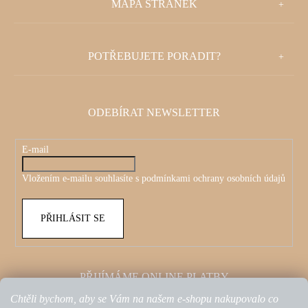
MAPA STRÁNEK
Á
J
P
E
POTŘEBUJETE PORADIT?
A
T
T
E
ODEBÍRAT NEWSLETTER
Í
N
A
E-mail
J
Vložením e-mailu souhlasíte s
podmínkami ochrany osobních údajů
Í
PŘIHLÁSIT SE
T
?
PŘIJÍMÁME ONLINE PLATBY
Chtěli bychom, aby se Vám na našem e-shopu nakupovalo co